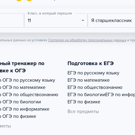
Класс, в который перешли
11
Я старшеклассник
нальных данных на условиях
Согласия на обработку персональных данных
и пр
тный тренажер по
Подготовка к ЕГЭ
вке к ОГЭ
ЕГЭ по русскому языку
р
ОГЭ по русскому языку
ЕГЭ по математике
р
ОГЭ по математике
ЕГЭ по обществознанию
р
ОГЭ по обществознанию
ЕГЭ по биологии
ЕГЭ по инфо
р
ОГЭ по биологии
ЕГЭ по физике
р
ОГЭ по информатике
Все предметы
р
ОГЭ по физике
дметы