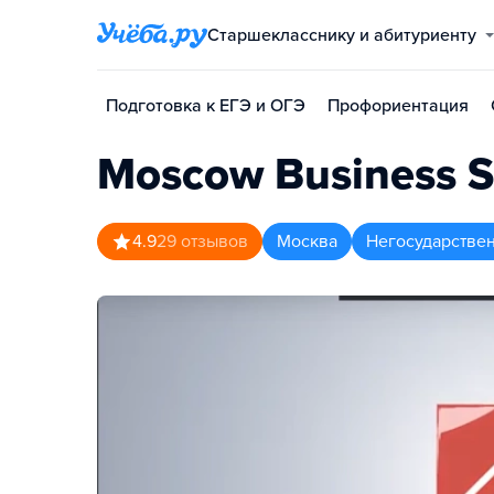
Старшекласснику и абитуриенту
Подготовка к ЕГЭ и ОГЭ
Профориентация
Moscow Business S
4.9
29
отзывов
Москва
Негосударстве