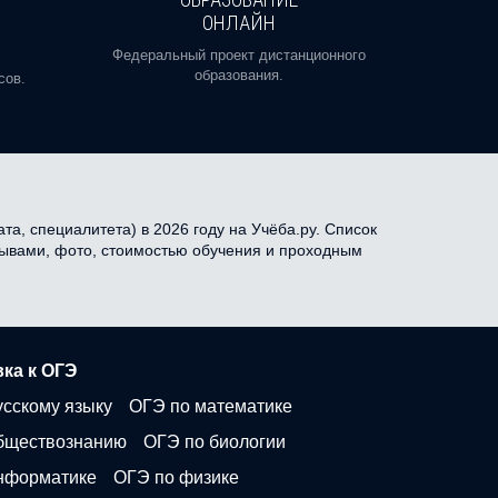
ОНЛАЙН
Пройди
профе
Федеральный проект дистанционного
образования.
сов.
а, специалитета) в 2026 году на Учёба.ру. Список
тзывами, фото, стоимостью обучения и проходным
ка к ОГЭ
усскому языку
ОГЭ по математике
бществознанию
ОГЭ по биологии
нформатике
ОГЭ по физике