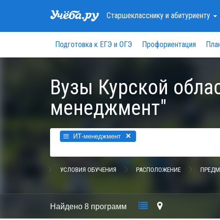
Старшекласснику
и абитуриенту
Подготовка к ЕГЭ и ОГЭ
Профориентация
Пла
Вузы Курской обла
менеджмент"
×
ИТ-менеджмент
УСЛОВИЯ ОБУЧЕНИЯ
РАСПОЛОЖЕНИЕ
ПРЕДМ
Найдено
8 программ