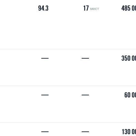
94.3
17
485 0
мест
—
—
350 0
—
—
60 0
—
—
130 0