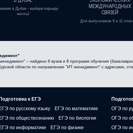
МЕЖДУНАРОДНЫХ
вание в Дубае - выбери карьеру
СВЯЗЕЙ
мечты!
Для выпускников 9 и 11 клас
неджмент"
енеджмент" – найдено 8 вузов и 8 программ обучения (бакалавриат
в Курской области по направлению "ИТ-менеджмент" с адресами, о
Подготовка к ЕГЭ
Подготов
ЕГЭ по русскому языку
ЕГЭ по математике
ОГЭ по р
ЕГЭ по обществознанию
ЕГЭ по биологии
ОГЭ по о
ЕГЭ по информатике
ЕГЭ по физике
ОГЭ по и