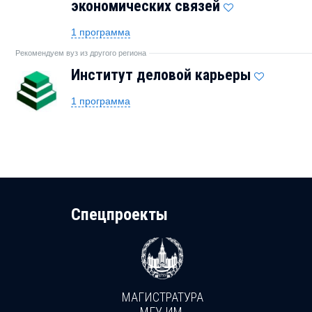
экономических связей
1 программа
Рекомендуем вуз из другого региона
Институт деловой карьеры
1 программа
Cпецпроекты
МАГИСТРАТУРА
И
МГУ ИМ.