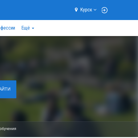
Курск
фессии
Ещё
АЙТИ
обучения