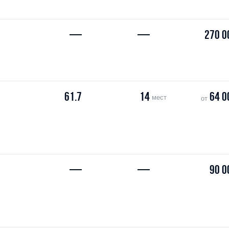
—
—
270 0
61.7
14
64 0
мест
от
—
—
90 0