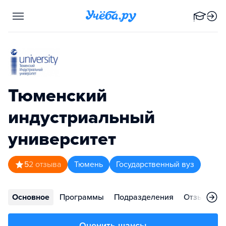
Тюменский
индустриальный
университет
5
2
отзыва
Тюмень
Государственный вуз
Основное
Программы
Подразделения
Отзывы
Оценить шансы