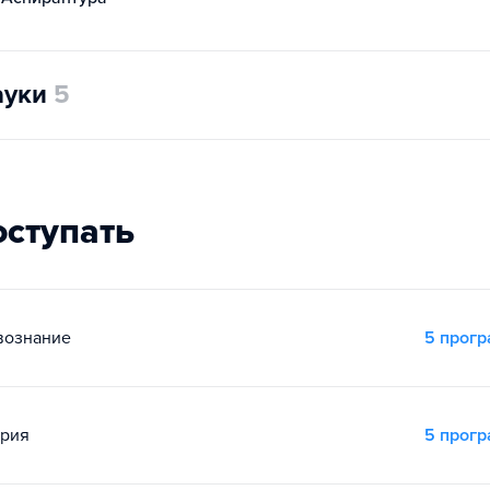
ауки
5
оступать
вознание
5 прог
ория
5 прог