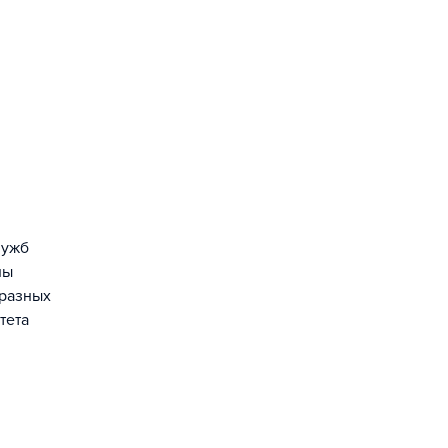
лужб
лы
 разных
тета