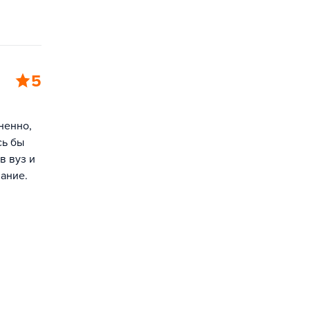
5
ненно,
сь бы
в вуз и
вание.