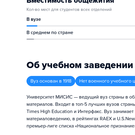
Вместимость общежития
Кол-во мест для студентов всех отделений
В вузе
В среднем по стране
Об учебном заведении
Вуз
основан в
1918
Нет военного учебного 
Университет МИСИС — ведущий вуз страны в об
материалов. Входит в топ-5 лучших вузов страны
Times High Education и Интерфакс. Вуз занимае
материаловедению, в рейтингах RAEX и U.S.New
премьер-лиге списка «Национальное признание»