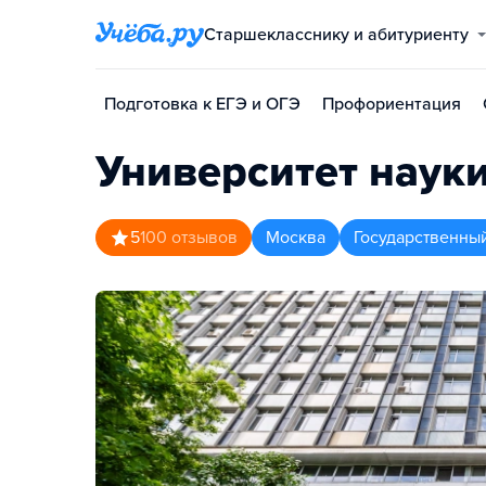
Старшекласснику и абитуриенту
Подготовка к ЕГЭ и ОГЭ
Профориентация
Университет наук
5
100
отзывов
Москва
Государственны