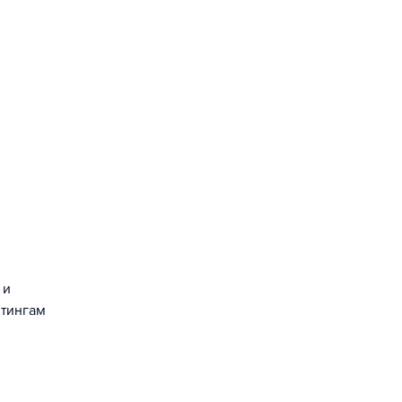
 и
йтингам