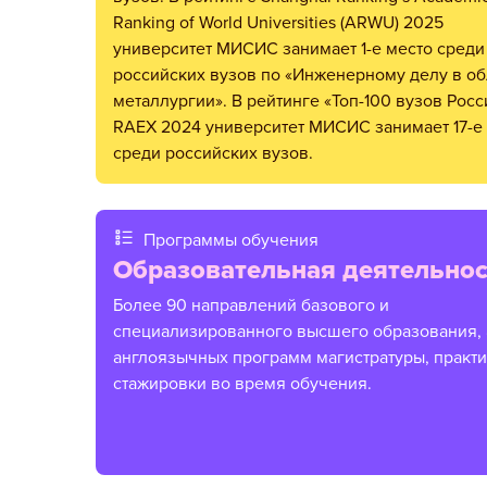
Ranking of World Universities (ARWU) 2025
университет МИСИС занимает 1-е место среди
российских вузов по «Инженерному делу в об
металлургии». В рейтинге «Топ-100 вузов Росс
RAEX 2024 университет МИСИС занимает 17-е
среди российских вузов.
Программы обучения
Образовательная деятельнос
Более 90 направлений базового и
специализированного высшего образования, 
англоязычных программ магистратуры, практи
стажировки во время обучения.