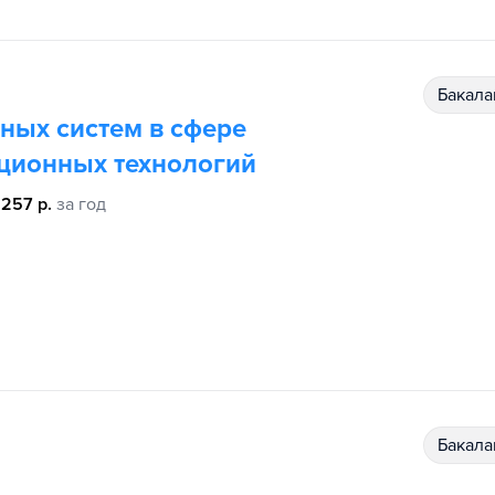
бакал
ных систем в сфере
ционных технологий
 257 р.
за год
бакал