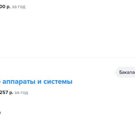
00 р.
за год
бакал
 аппараты и системы
 257 р.
за год
я