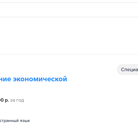
специ
ние экономической
0 р.
за год
остранный язык