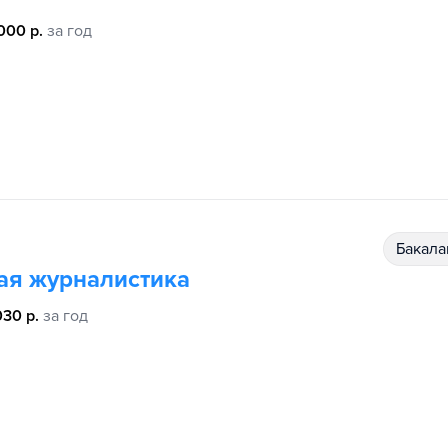
000 р.
за год
бакал
ая журналистика
030 р.
за год