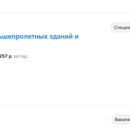
специ
льшепролетных зданий и
257 р.
за год
бакал