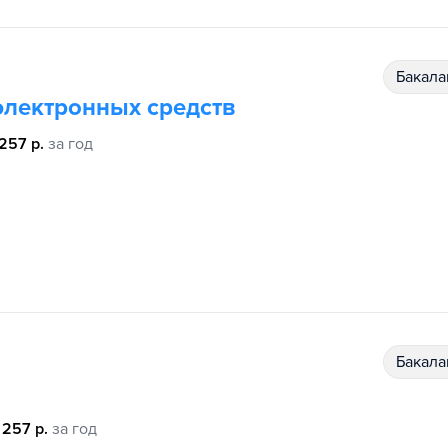
бакал
электронных средств
 257 р.
за год
бакал
 257 р.
за год