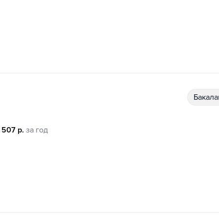
бакал
 507 р.
за год