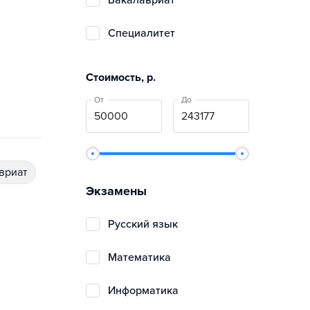
бакалавриат
специалитет
Стоимость, р.
От
До
авриат
Экзамены
русский язык
математика
информатика