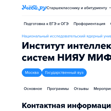
Старшекласснику и абитуриенту
Подготовка к ЕГЭ и ОГЭ
Профориентация
Национальный исследовательский ядерный уни
Институт интелле
систем НИЯУ МИ
Москва
Государственный вуз
Основное
Программы
Отзывы
Меропри
Контактная информаци