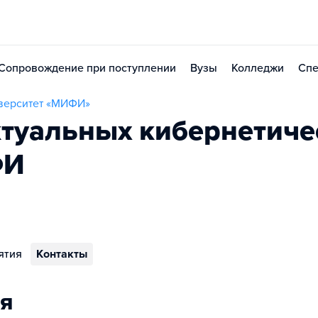
Сопровождение при поступлении
Вузы
Колледжи
Спе
верситет «МИФИ»
ктуальных кибернетиче
ФИ
ятия
Контакты
я