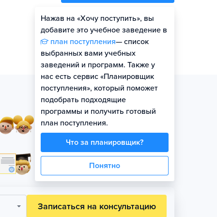
Нажав на «Хочу поступить», вы
Оценить шансы
добавите это учебное заведение в
план поступления
— список
выбранных вами учебных
заведений и программ. Также у
нас есть сервис «Планировщик
поступления», который поможет
подобрать подходящие
программы и получить готовый
Занятия в небольших
план поступления.
группах по уровню
Что за планировщик?
Официальная гарантия
Понятно
поступления на бюджет
Записаться на консультацию