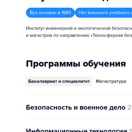
Вуз
основан в
1985
Нет военного учебного 
Институт инженерной и экологической безопас
и магистров по направлению «Техносферная без
Программы обучения
Бакалавриат и специалитет
Магистратура
Безопасность и военное дело
2
Информационные технологии
1