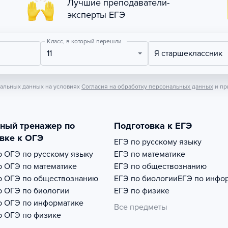
Лучшие преподаватели-
эксперты ЕГЭ
Класс, в который перешли
11
Я старшеклассник
нальных данных на условиях
Согласия на обработку персональных данных
и пр
тный тренажер по
Подготовка к ЕГЭ
вке к ОГЭ
ЕГЭ по русскому языку
р
ОГЭ по русскому языку
ЕГЭ по математике
р
ОГЭ по математике
ЕГЭ по обществознанию
р
ОГЭ по обществознанию
ЕГЭ по биологии
ЕГЭ по инфо
р
ОГЭ по биологии
ЕГЭ по физике
р
ОГЭ по информатике
Все предметы
р
ОГЭ по физике