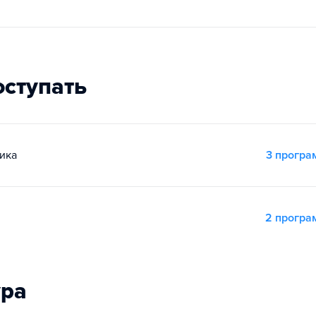
оступать
ика
3 прогр
2 прогр
ура