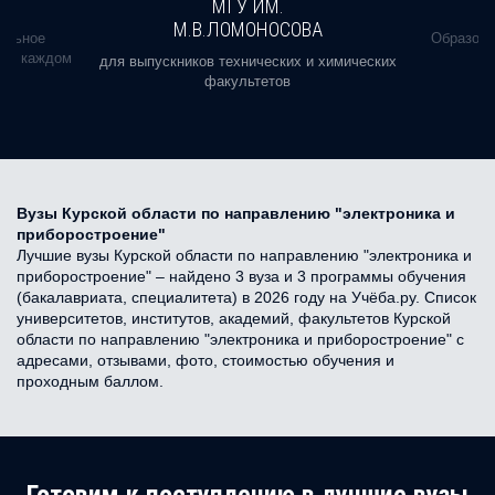
МГУ ИМ.
М.В.ЛОМОНОСОВА
альное
Образова
ь в каждом
для выпускников технических и химических
факультетов
Вузы Курской области по направлению "электроника и
приборостроение"
Лучшие вузы Курской области по направлению "электроника и
приборостроение" – найдено 3 вуза и 3 программы обучения
(бакалавриата, специалитета) в 2026 году на Учёба.ру. Список
университетов, институтов, академий, факультетов Курской
области по направлению "электроника и приборостроение" с
адресами, отзывами, фото, стоимостью обучения и
проходным баллом.