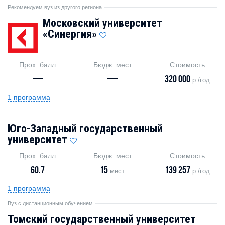
Рекомендуем вуз из другого региона
Московский университет
«Синергия»
Прох. балл
Бюдж. мест
Стоимость
—
—
320 000
р./год
1 программа
Юго-Западный государственный
университет
Прох. балл
Бюдж. мест
Стоимость
60.7
15
139 257
мест
р./год
1 программа
Вуз с дистанционным обучением
Томский государственный университет