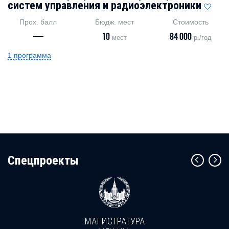
систем управления и радиоэлектроники
Прох. балл
Бюдж. мест
Стоимость
—
10
84 000
мест
р./год
1 программа
Cпецпроекты
МАГИСТРАТУРА