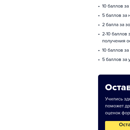
10 баллов з
5 баллов за
2 балла за з
2-10 баллов 
получения о
10 баллов за
5 баллов за
Остав
Учились зде
поможет др
оценок фор
Ост