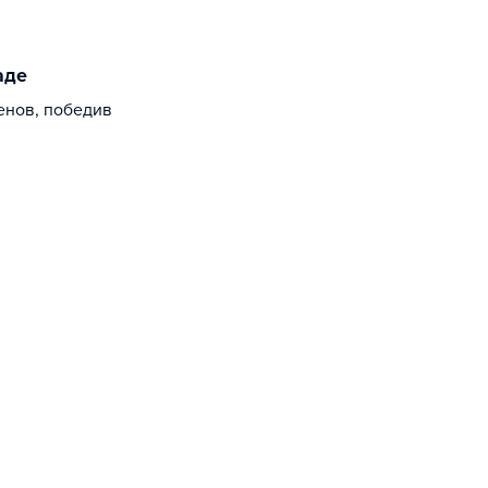
аде
енов, победив