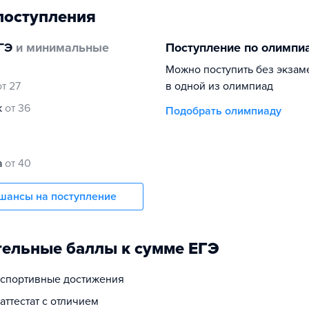
поступления
ГЭ
и минимальные
Поступление по олимпи
Можно поступить без экзам
от 27
в одной из олимпиад
к
от 36
Подобрать олимпиаду
а
от 40
шансы на поступление
ельные баллы к сумме ЕГЭ
а спортивные достижения
 аттестат с отличием