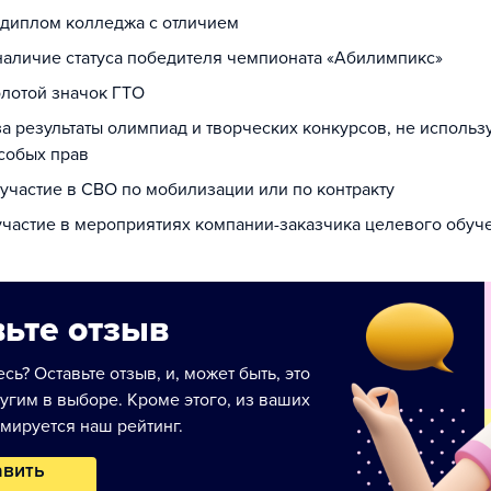
а диплом колледжа с отличием
 наличие статуса победителя чемпионата «Абилимпикс»
олотой значок ГТО
за результаты олимпиад и творческих конкурсов, не исполь
собых прав
 участие в СВО по мобилизации или по контракту
 участие в мероприятиях компании-заказчика целевого обуч
ьте отзыв
сь? Оставьте отзыв, и, может быть, это
угим в выборе. Кроме этого, из ваших
мируется наш рейтинг.
авить