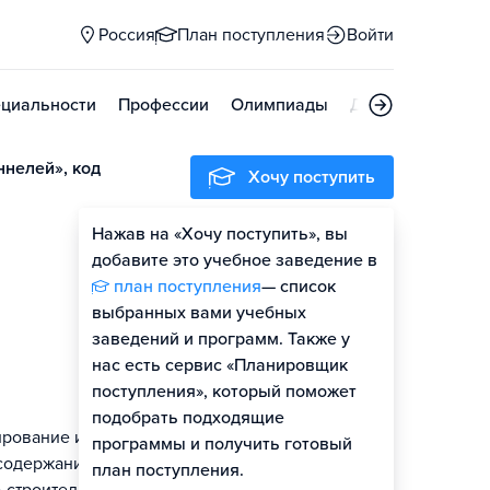
Россия
План поступления
Войти
циальности
Профессии
Олимпиады
Дни открытых д
ннелей», код
Хочу поступить
Нажав на «Хочу поступить», вы
Оценить шансы
добавите это учебное заведение в
план поступления
— список
выбранных вами учебных
заведений и программ. Также у
нас есть сервис «Планировщик
поступления», который поможет
подобрать подходящие
ирование и
программы и получить готовый
 содержание,
план поступления.