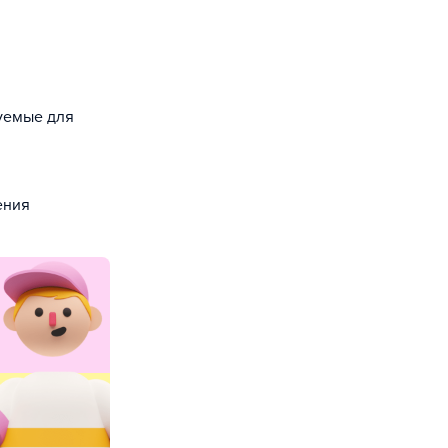
зуемые для
ения