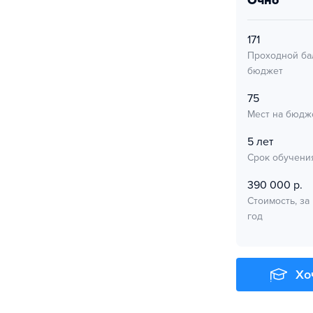
очно
171
Проходной ба
бюджет
75
Мест на бюдж
5 лет
Срок обучени
390 000 р.
Стоимость, за
год
Хо