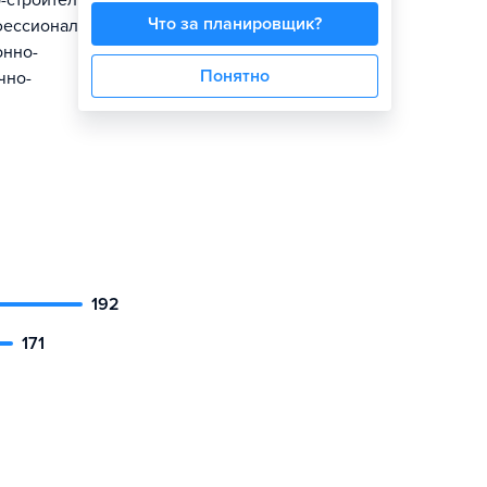
о-строительных
Что за планировщик?
офессиональной
онно-
Понятно
чно-
192
171