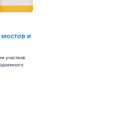
 мостов и
ми участков
подземного