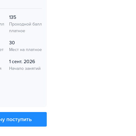
135
лл
Проходной балл
платное
30
ет
Мест на платное
1 сент. 2026
я
Начало занятий
чу поступить