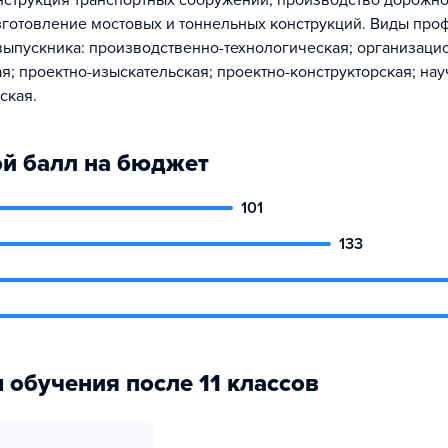
нструкция транспортных сооружений; производство дорожн
зготовление мостовых и тоннельных конструкций. Виды пр
выпускника: производственно-технологическая; организаци
я; проектно-изыскательская; проектно-конструкторская; нау
ская.
й балл на бюджет
101
133
 обучения после 11 классов