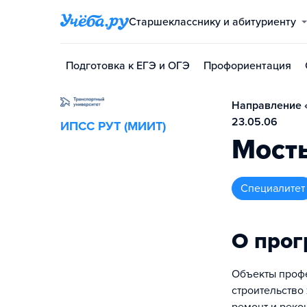
Старшекласснику и абитуриенту
Подготовка к ЕГЭ и ОГЭ
Профориентация
Направление «
23.05.06
ИПСС РУТ (МИИТ)
Мост
специалитет
О про
Объекты профе
строительство