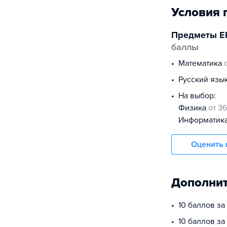
Условия 
Предметы Е
баллы
математика
русский язы
На выбор:
физика
от 36
информатик
Оценить 
Дополнит
10 баллов з
10 баллов за