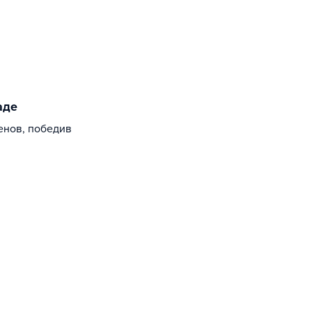
аде
енов, победив