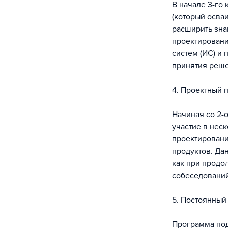
В начале 3-го 
(который осва
расширить зна
проектировани
систем (ИС) и
принятия реше
4. Проектный 
Начиная со 2-
участие в нес
проектировани
продуктов. Да
как при продо
собеседований
5. Постоянный
Программа под