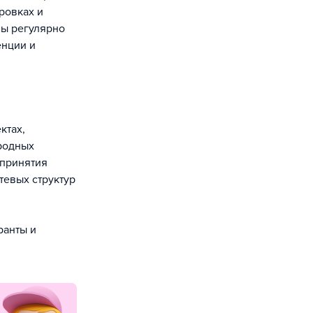
ровках и
мы регулярно
енции и
ктах,
родных
 принятия
тевых структур
ранты и