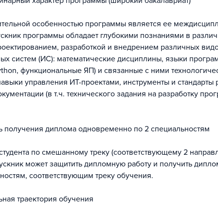
инарный характер программы (широкий бакалавриат)
ительной особенностью программы является ее междисцип
ускник программы обладает глубокими познаниями в различ
роектированием, разработкой и внедрением различных вид
х систем (ИС): математические дисциплины, языки прогр
Python, функциональные ЯП) и связанные с ними технологиче
навыки управления ИТ-проектами, инструменты и стандарты 
кументации (в т.ч. технического задания на разработку про
ь получения диплома одновременно по 2 специальностям
студента по смешанному треку (соответствующему 2 напра
ускник может защитить дипломную работу и получить дипло
ностям, соответствующим треку обучения.
ьная траектория обучения