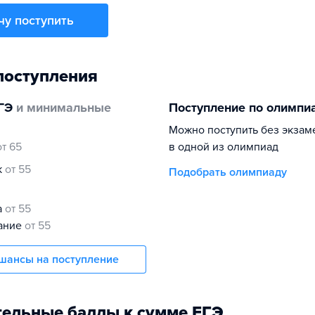
чу поступить
поступления
ГЭ
и минимальные
Поступление по олимпи
Можно поступить без экзам
от 65
в одной из олимпиад
к
от 55
Подобрать олимпиаду
а
от 55
нание
от 55
шансы на поступление
ельные баллы к сумме ЕГЭ