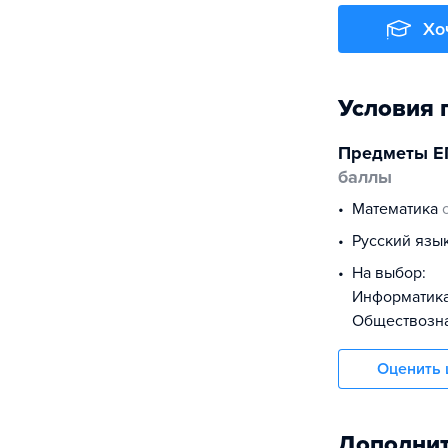
Хо
Условия 
Предметы Е
баллы
математика
русский язы
На выбор:
информатик
обществоз
Оценить 
Дополнит