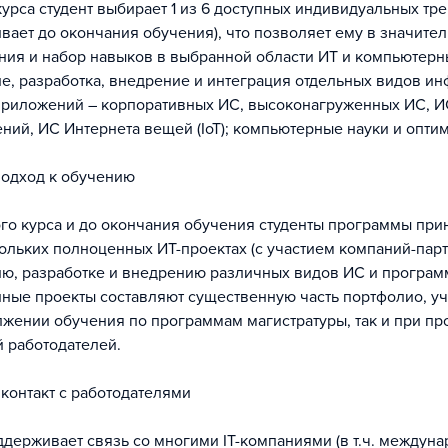
курса студент выбирает 1 из 6 доступных индивидуальных тр
ивает до окончания обучения), что позволяет ему в значите
ния и набор навыков в выбранной области ИТ и компьютерн
е, разработка, внедрение и интеграция отдельных видов 
 приложений – корпоративных ИС, высоконагруженных ИС, 
ний, ИС Интернета вещей (IoT); компьютерные науки и опти
подход к обучению
ого курса и до окончания обучения студенты программы пр
кольких полноценных ИТ-проектах (с участием компаний-парт
ю, разработке и внедрению различных видов ИС и програ
нные проекты составляют существенную часть портфолио, 
лжении обучения по программам магистратуры, так и при п
 работодателей.
 контакт с работодателями
держивает связь со многими IT-компаниями (в т.ч. междуна