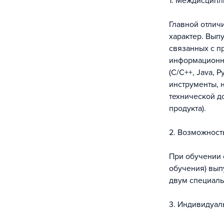
1. Междисципл
Главной отлич
характер. Вып
связанных с п
информационны
(C/C++, Java, 
инструменты, 
технической до
продукта).
2. Возможност
При обучении 
обучения) вып
двум специаль
3. Индивидуал