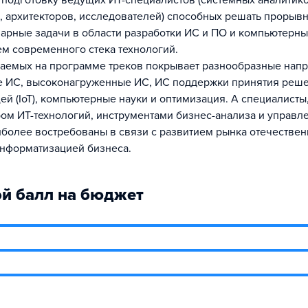
 подготовку ведущих ИТ-специалистов (системных аналитико
, архитекторов, исследователей) способных решать прорыв
рные задачи в области разработки ИС и ПО и компьютерных
м современного стека технологий.
аемых на программе треков покрывает разнообразные напр
 ИС, высоконагруженные ИС, ИС поддержки принятия реше
ей (IoT), компьютерные науки и оптимизация. А специалист
ом ИТ-технологий, инструментами бизнес-анализа и управл
иболее востребованы в связи с развитием рынка отечественн
информатизацией бизнеса.
й балл на бюджет