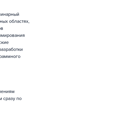
линарный
ных областях,
ов
аммирования
ские
разработки
граммного
влениям
м сразу по