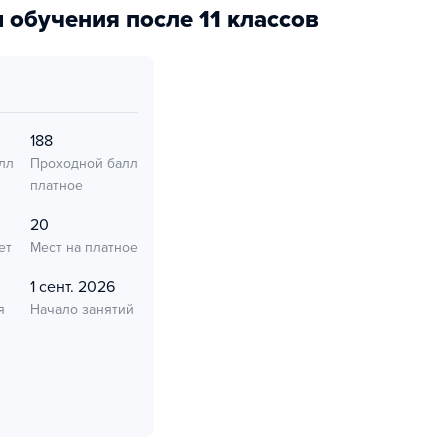
 обучения после 11 классов
188
лл
Проходной балл
платное
20
ет
Мест на платное
1 сент. 2026
я
Начало занятий