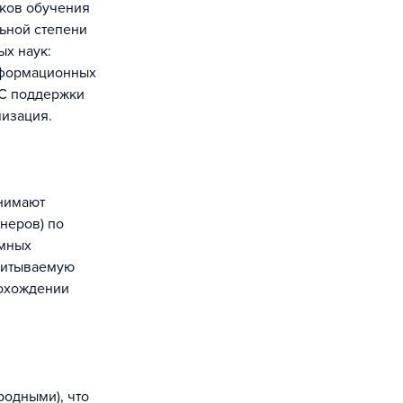
еков обучения
льной степени
ых наук:
информационных
ИС поддержки
мизация.
инимают
неров) по
ммных
учитываемую
рохождении
родными), что