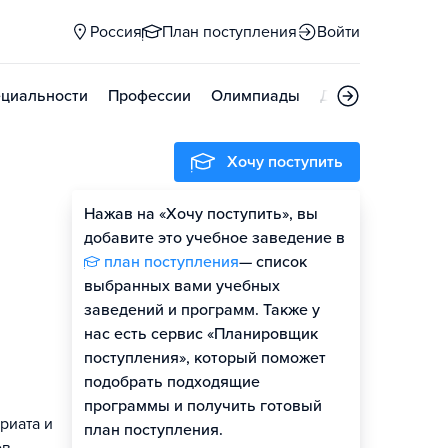
Россия
План поступления
Войти
циальности
Профессии
Олимпиады
Дни открытых д
Хочу поступить
Нажав на «Хочу поступить», вы
Оценить шансы
добавите это учебное заведение в
план поступления
— список
Гайд по поступлению
выбранных вами учебных
заведений и программ. Также у
нас есть сервис «Планировщик
поступления», который поможет
подобрать подходящие
программы и получить готовый
риата и
план поступления.