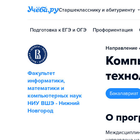
Старшекласснику и абитуриенту
Подготовка к ЕГЭ и ОГЭ
Профориентация
Направление «
Комп
техно
Факультет
информатики,
математики и
бакалавриат
компьютерных наук
НИУ ВШЭ - Нижний
Новгород
О про
Междисциплина