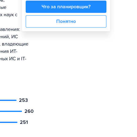
в,
Что за планировщик?
ные
 наук с
Понятно
авления:
ний, ИС
ы, владеющие
ения ИТ-
ых ИС и IT-
253
260
251