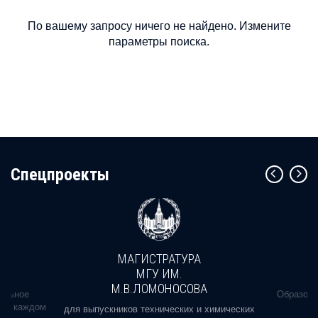
По вашему запросу ничего не найдено. Измените
параметры поиска.
Cпецпроекты
МАГИСТРАТУРА
МГУ ИМ.
М.В.ЛОМОНОСОВА
альное
Образова
ь в каждом
для выпускников технических и химических