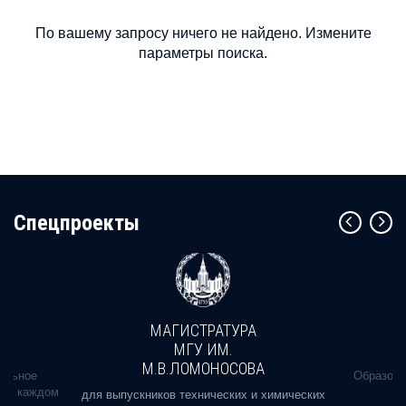
По вашему запросу ничего не найдено. Измените
параметры поиска.
Cпецпроекты
МАГИСТРАТУРА
МГУ ИМ.
М.В.ЛОМОНОСОВА
альное
Образова
ь в каждом
для выпускников технических и химических